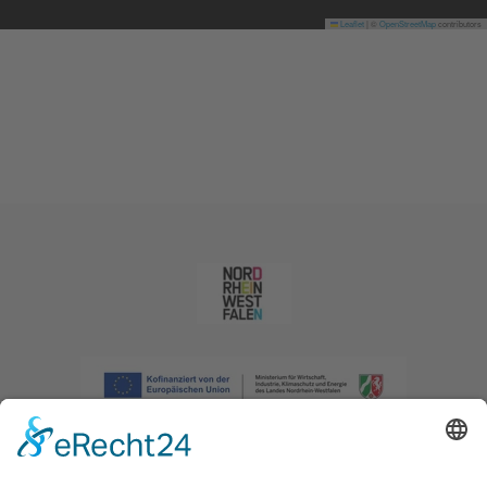
Leaflet
|
©
OpenStreetMap
contributors