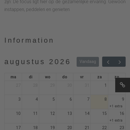
zijn: De focus ligt hier op de gezamenlijke ervaring. Gewoon
instappen, peddelen en genieten.
Information
augustus 2026
Vandaag
ma
di
wo
do
vr
za
zo
27
28
29
30
31
1
2
3
4
5
6
7
8
9
+1 extra
10
11
12
13
14
15
16
+1 extra
17
18
19
20
21
22
23