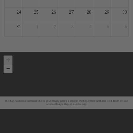
24
25
26
27
28
29
30
31
1
2
3
4
5
6
+
−
The map has been deactivated due to your privacy settings, click on the fingerprint symbol at the bottom left and
activate Google Maps to use the map.