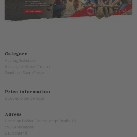
Category
Ausflug/Exkursion
Geselligkeit/Spiele/Treffen
Sonstiges Sport/Freizeit
Price information
25,00 euro per persoon
Adress
Christian Becker Events Lange Straße 16
59519 Möhnesee
Deutschland