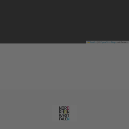
Leaflet
|
©
OpenStreetMap
contributors