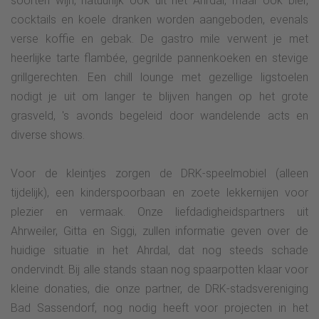
soorten wijn, natuurlijk ook uit het Ahrdal, maar ook bier,
cocktails en koele dranken worden aangeboden, evenals
verse koffie en gebak. De gastro mile verwent je met
heerlijke tarte flambée, gegrilde pannenkoeken en stevige
grillgerechten. Een chill lounge met gezellige ligstoelen
nodigt je uit om langer te blijven hangen op het grote
grasveld, 's avonds begeleid door wandelende acts en
diverse shows.
Voor de kleintjes zorgen de DRK-speelmobiel (alleen
tijdelijk), een kinderspoorbaan en zoete lekkernijen voor
plezier en vermaak. Onze liefdadigheidspartners uit
Ahrweiler, Gitta en Siggi, zullen informatie geven over de
huidige situatie in het Ahrdal, dat nog steeds schade
ondervindt. Bij alle stands staan nog spaarpotten klaar voor
kleine donaties, die onze partner, de DRK-stadsvereniging
Bad Sassendorf, nog nodig heeft voor projecten in het