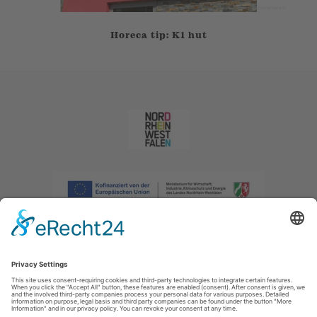
Horeca tip: K1 hut
Afdruk
|
Privacybeleid
|
Verklaring van toegankelijkheid
|
Neem