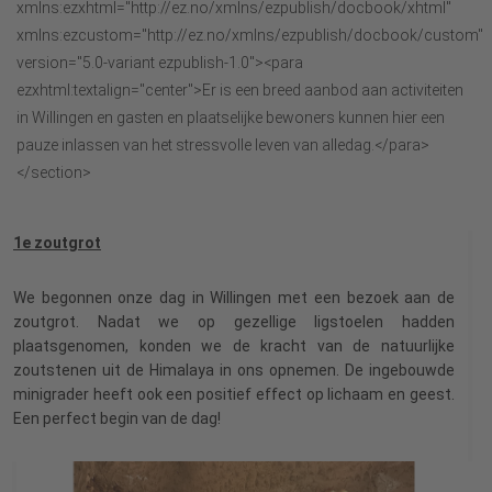
xmlns:ezxhtml="http://ez.no/xmlns/ezpublish/docbook/xhtml"
xmlns:ezcustom="http://ez.no/xmlns/ezpublish/docbook/custom"
version="5.0-variant ezpublish-1.0"><para
ezxhtml:textalign="center">Er is een breed aanbod aan activiteiten
in Willingen en gasten en plaatselijke bewoners kunnen hier een
pauze inlassen van het stressvolle leven van alledag.</para>
</section>
1e zoutgrot
We begonnen onze dag in Willingen met een bezoek aan de
zoutgrot. Nadat we op gezellige ligstoelen hadden
plaatsgenomen, konden we de kracht van de natuurlijke
zoutstenen uit de Himalaya in ons opnemen. De ingebouwde
minigrader heeft ook een positief effect op lichaam en geest.
Een perfect begin van de dag!