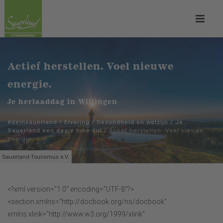
Actief herstellen. Voel nieuwe
energie.
Je herlaaddag in Willingen
#deinsauerland
/
Ervaring
/
Gezondheid en welzijn
/
Je
Sauerland een dagje time-out
/
Actief herstellen. Voel nieuwe
energie.
Sauerland-Tourismus e.V.
<?xml version="1.0" encoding="UTF-8"?>
<section xmlns="http://docbook.org/ns/docbook"
xmlns:xlink="http://www.w3.org/1999/xlink"