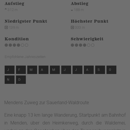
Aufstieg
Abstieg
312 m
188 m
Niedrigster Punkt
Höchster Punkt
139 m
333 m
Kondition
Schwierigkeit
Empfohlene Jahreszeiten
J
F
M
A
M
J
J
A
S
O
N
D
Mendens Zuweg zur Sauerland-Waldroute
Eine knapp 13 km lange Wanderung, Startpunkt am Bahnhof
in Menden, über den Heimkerweg, durch die Waldemei,