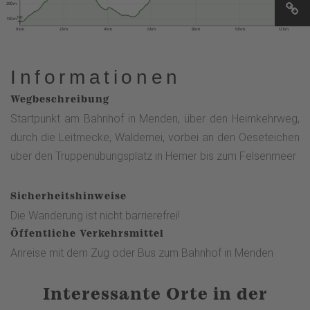
200 m
141
150 m
0 km
2 km
4 km
6 km
8 km
10 km
12 km
Informationen
Wegbeschreibung
Startpunkt am Bahnhof in Menden, über den Heimkehrweg,
durch die Leitmecke, Waldemei, vorbei an den Oeseteichen
über den Truppenübungsplatz in Hemer bis zum Felsenmeer
Sicherheitshinweise
Die Wanderung ist nicht barrierefrei!
Öffentliche Verkehrsmittel
Anreise mit dem Zug oder Bus zum Bahnhof in Menden
Interessante Orte in der