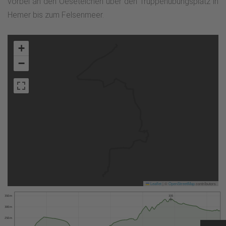
vorbei an den Oeseteichen über den Truppenübungsplatz in
Hemer bis zum Felsenmeer.
+
−
Leaflet
|
©
OpenStreetMap
contributors
350 m
335
300 m
250 m