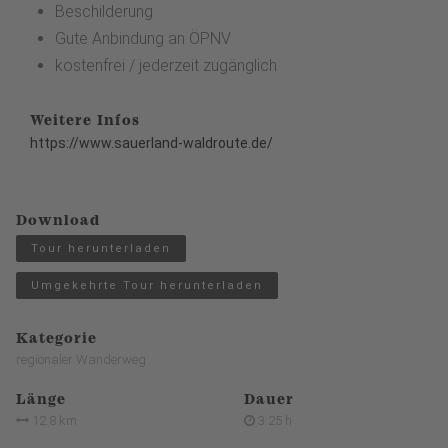
Beschilderung
Gute Anbindung an ÖPNV
kostenfrei / jederzeit zugänglich
Weitere Infos
https://www.sauerland-waldroute.de/
Download
Tour herunterladen
Umgekehrte Tour herunterladen
Kategorie
regionaler Wanderweg
Länge
Dauer
12.8 km
3:25 h