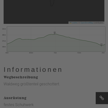
Leaflet
|
©
OpenStreetMap
contributors
325 m
305
300 m
275 m
256
250 m
0 km
0.5 km
1 km
1.5 km
2 km
Informationen
Wegbeschreibung
Waldweg größtenteil geschottert.
Ausrüstung
festes Schuhwerk