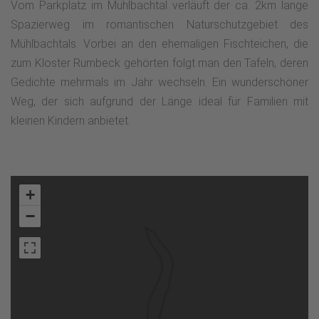
Vom Parkplatz im Mühlbachtal verläuft der ca. 2km lange
Spazierweg im romantischen Naturschutzgebiet des
Mühlbachtals. Vorbei an den ehemaligen Fischteichen, die
zum Kloster Rumbeck gehörten folgt man den Tafeln, deren
Gedichte mehrmals im Jahr wechseln. Ein wunderschöner
Weg, der sich aufgrund der Länge ideal für Familien mit
kleinen Kindern anbietet.
+
−