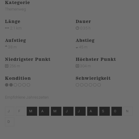
Kategorie
Themenweg
Länge
Dauer
2.1 km
0:35 h
Aufstieg
Abstieg
38 m
45 m
Niedrigster Punkt
Höchster Punkt
256 m
304 m
Kondition
Schwierigkeit
Empfohlene Jahreszeiten
J
F
M
A
M
J
J
A
S
O
N
D