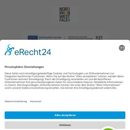
Impressum
|
Datenschutzerklärung
|
Barrierefreiheitserklärung
|
Kontakt
|
Intranet
Sauerland-Tourismus e.V.
Johannes-Hummel-Weg 1
57392
Schmallenberg
E: info@sauerland.com
Cookie-Einstellungen