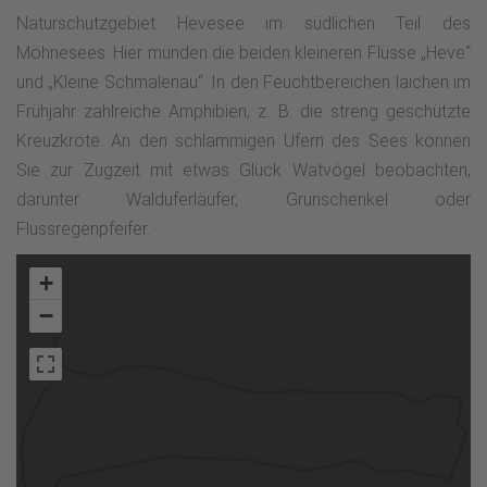
Naturschutzgebiet Hevesee im südlichen Teil des
Möhnesees. Hier münden die beiden kleineren Flüsse „Heve“
und „Kleine Schmalenau“. In den Feuchtbereichen laichen im
Frühjahr zahlreiche Amphibien, z. B. die streng geschützte
Kreuzkröte. An den schlammigen Ufern des Sees können
Sie zur Zugzeit mit etwas Glück Watvögel beobachten,
darunter Walduferläufer, Grünschenkel oder
Flussregenpfeifer.
+
−