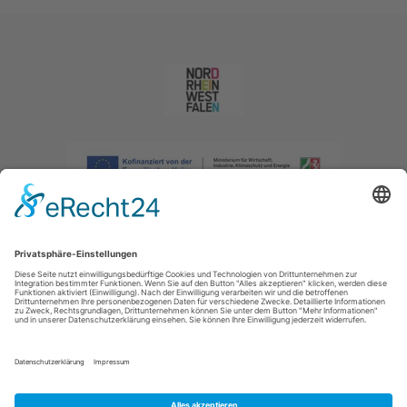
Impressum
|
Datenschutzerklärung
|
Barrierefreiheitserklärung
|
Kontakt
|
Intranet
Sauerland-Tourismus e.V.
Johannes-Hummel-Weg 1
57392
Schmallenberg