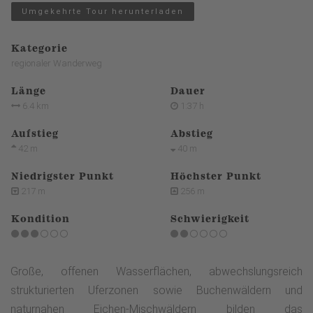
Umgekehrte Tour herunterladen
Kategorie
regionaler Wanderweg
Länge
Dauer
6.4 km
1:37 h
Aufstieg
Abstieg
42 m
40 m
Niedrigster Punkt
Höchster Punkt
217 m
256 m
Kondition
Schwierigkeit
Große, offenen Wasserflächen, abwechslungsreich
strukturierten Uferzonen sowie Buchenwäldern und
naturnahen Eichen-Mischwäldern bilden das