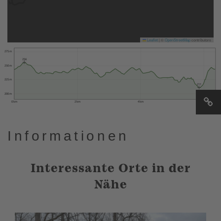
Leaflet
|
©
OpenStreetMap
contributors
275 m
256
250 m
225 m
211
200 m
0 km
2 km
4 km
6 km
Informationen
Interessante Orte in der
Nähe