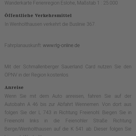
Wanderkarte Ferienregion Eslohe, Maßstab 1 : 25.000
es wieder in Richtung kath. Kirche - vorbei am „Landgasthof
Seemer“ mit seinem großen Biergarten und dem Hotel-
Öffentliche Verkehrsmittel
Restaurant „Haus Hochstein“. Beide sind beschildert.
In Wenholthausen verkehrt die Buslinie 367.
Fahrplanauskunft:
www.rlg-online.de
Mit der Schmallenberger Sauerland Card nutzen Sie den
ÖPNV in der Region kostenlos.
Anreise
Wenn Sie mit dem Auto anreisen, fahren Sie auf der
Autobahn A 46 bis zur Abfahrt Wennemen. Von dort aus
folgen Sie der L 743 in Richtung Freienohl. Biegen Sie in
Freienohl links in die Feienohler Straße Richtung
Berge/Wenholthausen auf die K 541 ab. Dieser folgen Sie