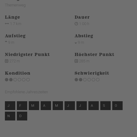
Themenweg
Länge
Dauer
1.7 km
1:00 h
Aufstieg
Abstieg
9 m
9 m
Niedrigster Punkt
Höchster Punkt
272 m
285 m
Kondition
Schwierigkeit
Empfohlene Jahreszeiten
J
F
M
A
M
J
J
A
S
O
N
D