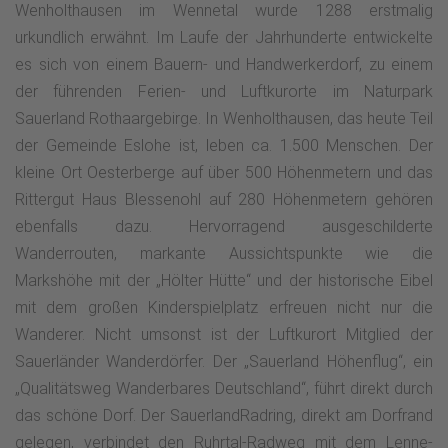
Wenholthausen im Wennetal wurde 1288 erstmalig
urkundlich erwähnt. Im Laufe der Jahrhunderte entwickelte
es sich von einem Bauern- und Handwerkerdorf, zu einem
der führenden Ferien- und Luftkurorte im Naturpark
Sauerland Rothaargebirge. In Wenholthausen, das heute Teil
der Gemeinde Eslohe ist, leben ca. 1.500 Menschen. Der
kleine Ort Oesterberge auf über 500 Höhenmetern und das
Rittergut Haus Blessenohl auf 280 Höhenmetern gehören
ebenfalls dazu. Hervorragend ausgeschilderte
Wanderrouten, markante Aussichtspunkte wie die
Markshöhe mit der „Hölter Hütte“ und der historische Eibel
mit dem großen Kinderspielplatz erfreuen nicht nur die
Wanderer. Nicht umsonst ist der Luftkurort Mitglied der
Sauerländer Wanderdörfer. Der „Sauerland Höhenflug“, ein
„Qualitätsweg Wanderbares Deutschland“, führt direkt durch
das schöne Dorf. Der SauerlandRadring, direkt am Dorfrand
gelegen, verbindet den Ruhrtal-Radweg mit dem Lenne-