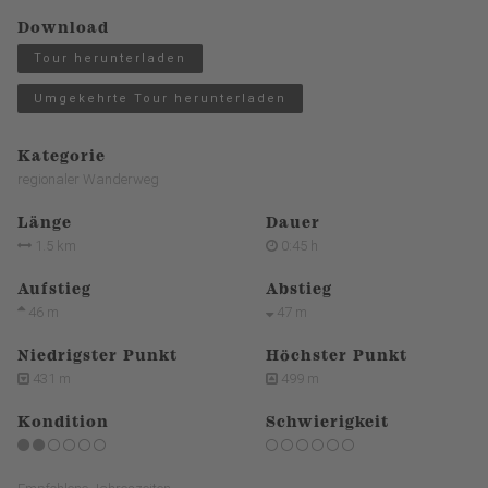
Download
Tour herunterladen
Umgekehrte Tour herunterladen
Kategorie
regionaler Wanderweg
Länge
Dauer
1.5 km
0:45 h
Aufstieg
Abstieg
46 m
47 m
Niedrigster Punkt
Höchster Punkt
431 m
499 m
Kondition
Schwierigkeit