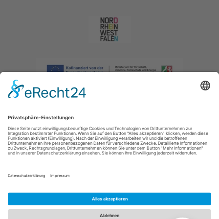
Impressum
|
Datenschutzerklärung
|
Barrierefreiheitserklärung
|
Kontakt
|
Intranet
Sauerland-Tourismus e.V.
Johannes-Hummel-Weg 1
57392
Schmallenberg
E: info@sauerland.com