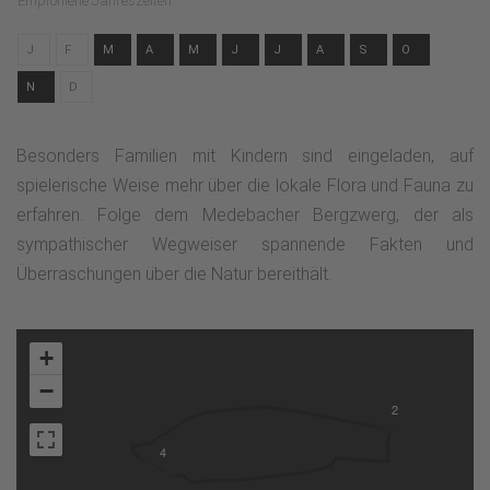
Empfohlene Jahreszeiten
J
F
M
A
M
J
J
A
S
O
N
D
Besonders Familien mit Kindern sind eingeladen, auf
spielerische Weise mehr über die lokale Flora und Fauna zu
erfahren. Folge dem Medebacher Bergzwerg, der als
sympathischer Wegweiser spannende Fakten und
Überraschungen über die Natur bereithält.
+
−
2
4