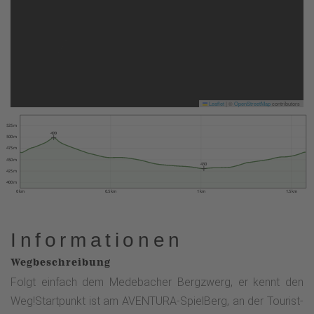
Leaflet
|
©
OpenStreetMap
contributors
525 m
499
500 m
475 m
450 m
430
425 m
400 m
0 km
0.5 km
1 km
1.5 km
Informationen
Wegbeschreibung
Folgt einfach dem Medebacher Bergzwerg, er kennt den
Weg!Startpunkt ist am AVENTURA-SpielBerg, an der Tourist-