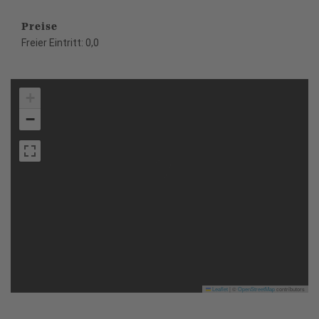
Preise
Freier Eintritt: 0,0
+
−
Leaflet
|
©
OpenStreetMap
contributors