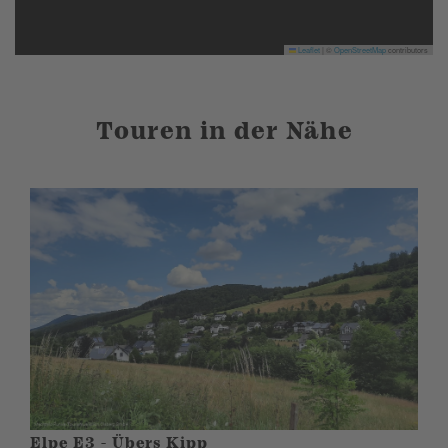
Leaflet
|
©
OpenStreetMap
contributors
Touren in der Nähe
Elpe E3 - Übers Kipp