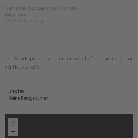
Wanderparkplatz Lengenbeck Ortsmitte
Lengenbeck
57392 Schmallenberg
Der Wanderparkplatz in Lengenbeck befindet sich direkt an
der Hauptstraße.
Preise
Keine Parkgebühren.
+
−