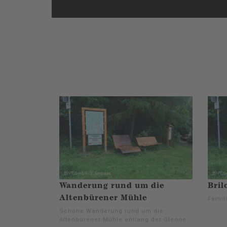
Wanderung rund um die
Bril
Altenbürener Mühle
Famil
Schöne Wanderung rund um die
Altenbürener Mühle entlang der Glenne