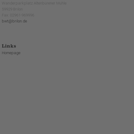
Wanderparkplatz Altenbürener Mühle
59929 Brilon
Fax: 02961-969996
bwt@brilon.de
Links
Homepage