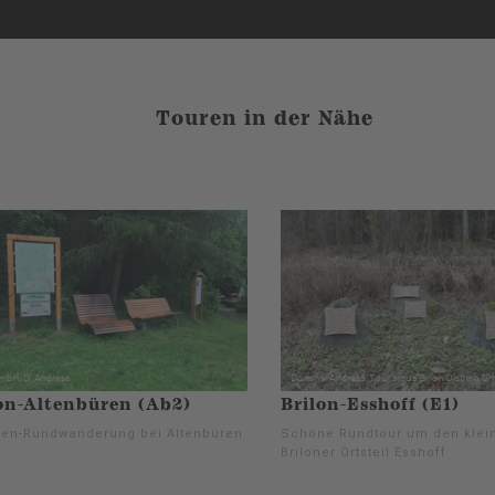
Touren in der Nähe
on-Altenbüren (Ab2)
Brilon-Esshoff (E1)
ien-Rundwanderung bei Altenbüren
Schöne Rundtour um den klei
Briloner Ortsteil Esshoff