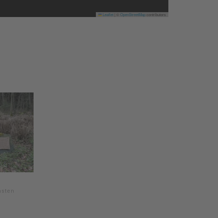
Leaflet
|
©
OpenStreetMap
contributors
nsten