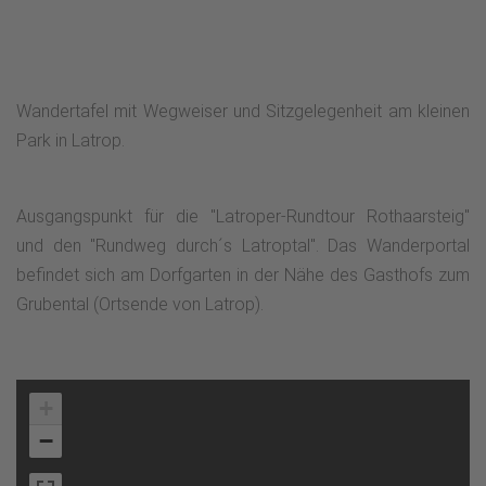
Wandertafel mit Wegweiser und Sitzgelegenheit am kleinen
Park in Latrop.
Ausgangspunkt für die "Latroper-Rundtour Rothaarsteig"
und den "Rundweg durch´s Latroptal". Das Wanderportal
befindet sich am Dorfgarten in der Nähe des Gasthofs zum
Grubental (Ortsende von Latrop).
+
−