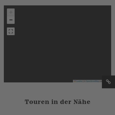
+
−
Leaflet
|
©
OpenStreetMap
contributors
Touren in der Nähe