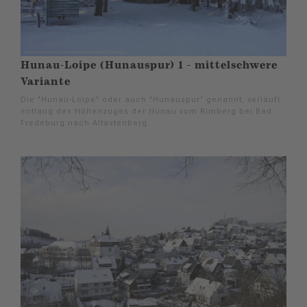
Hunau-Loipe (Hunauspur) 1 - mittelschwere
Variante
Die "Hunau-Loipe" oder auch "Hunauspur" genannt, verläuft
entlang des Höhenzuges der Hunau vom Rimberg bei Bad
Fredeburg nach Altastenberg.