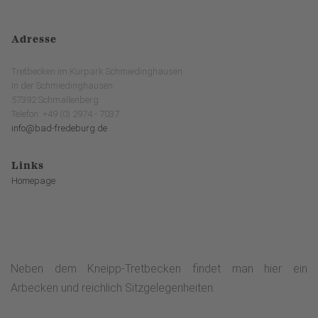
Adresse
Tretbecken im Kurpark Schmiedinghausen
In der Schmiedinghausen
57392 Schmallenberg
Telefon: +49 (0) 2974 - 7037
info@bad-fredeburg.de
Links
Homepage
Neben dem Kneipp-Tretbecken findet man hier ein
Arbecken und reichlich Sitzgelegenheiten.