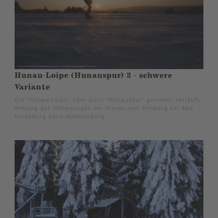
Hunau-Loipe (Hunauspur) 2 - schwere
Variante
Die "Hunau-Loipe" oder auch "Hunauspur" genannt, verläuft
entlang des Höhenzuges der Hunau vom Rimberg bei Bad
Fredeburg nach Altastenberg.