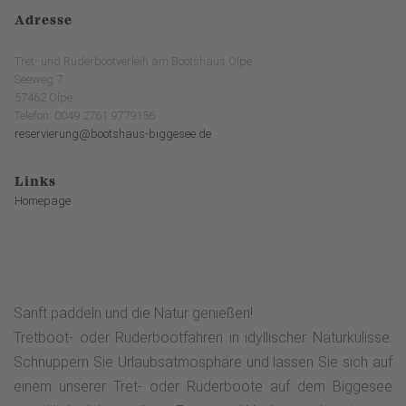
Adresse
Tret- und Ruderbootverleih am Bootshaus Olpe
Seeweg 7
57462 Olpe
Telefon: 0049 2761 9779156
reservierung@bootshaus-biggesee.de
Links
Homepage
Sanft paddeln und die Natur genießen!
Tretboot- oder Ruderbootfahren in idyllischer Naturkulisse.
Schnuppern Sie Urlaubsatmosphäre und lassen Sie sich auf
einem unserer Tret- oder Ruderboote auf dem Biggesee