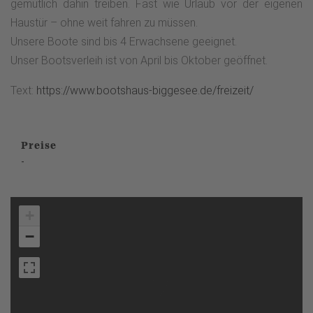
gemütlich dahin treiben. Fast wie Urlaub vor der eigenen
Haustür – ohne weit fahren zu müssen.
Unsere Boote sind bis 4 Erwachsene geeignet.
Unser Bootsverleih ist von April bis Oktober geöffnet.
Text:
https://www.bootshaus-biggesee.de/freizeit/
Preise
-
+
−