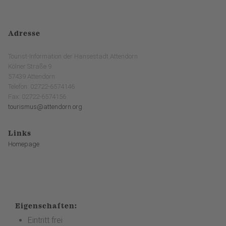
Adresse
Tourist-Information der Hansestadt Attendorn
Kölner Straße 9
57439 Attendorn
Telefon: 02722-6574146
Fax: 02722-6574156
tourismus@attendorn.org
Links
Homepage
Eigenschaften:
Eintritt frei