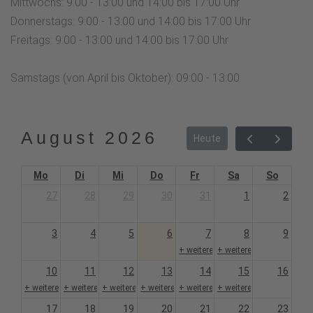
Mittwochs: 9.00 - 13:00 und 14:00 bis 17:00 Uhr
Donnerstags: 9:00 - 13:00 und 14:00 bis 17:00 Uhr
Freitags: 9:00 - 13:00 und 14:00 bis 17:00 Uhr
Samstags (von April bis Oktober): 09:00 - 13:00
August 2026
Heute
Mo
Di
Mi
Do
Fr
Sa
So
27
28
29
30
31
1
2
3
4
5
6
7
8
9
+ weitere 2
+ weitere 1
10
11
12
13
14
15
16
+ weitere 2
+ weitere 1
+ weitere 2
+ weitere 2
+ weitere 2
+ weitere 1
17
18
19
20
21
22
23