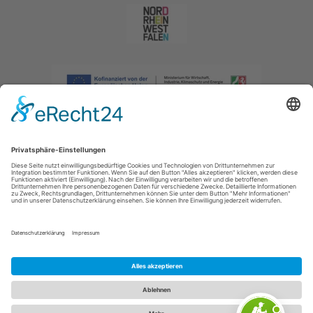
Impressum
|
Datenschutzerklärung
|
Barrierefreiheitserklärung
|
Kontakt
|
Intranet
Sauerland-Tourismus e.V.
Johannes-Hummel-Weg 1
57392
Schmallenberg
E: info@sauerland.com
Cookie-Einstellungen