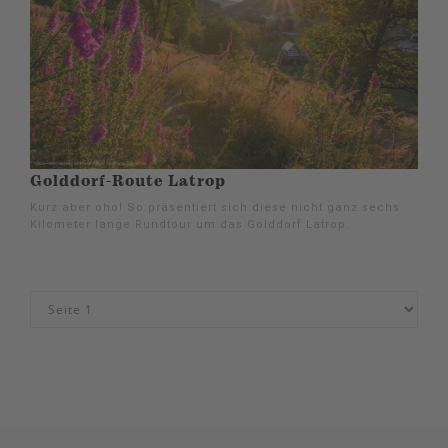
Golddorf-Route Latrop
Kurz aber oho! So präsentiert sich diese nicht ganz sechs
Kilometer lange Rundtour um das Golddorf Latrop.