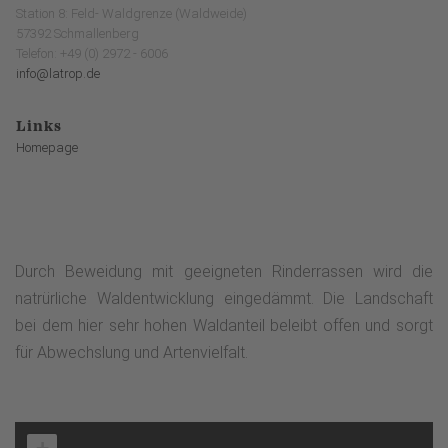
Station 8: Feld- Waldgrenze (Waldweide)
57392 Schmallenberg
Telefon: +49 (0) 2972 - 6006
info@latrop.de
Links
Homepage
Durch Beweidung mit geeigneten Rinderrassen wird die
natrürliche Waldentwicklung eingedämmt. Die Landschaft
bei dem hier sehr hohen Waldanteil beleibt offen und sorgt
für Abwechslung und Artenvielfalt.