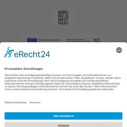
Impressum
|
Datenschutzerklärung
|
Barrierefreiheitserklärung
|
Kontakt
|
Intranet
Sauerland-Tourismus e.V.
Johannes-Hummel-Weg 1
57392
Schmallenberg
E: info@sauerland.com