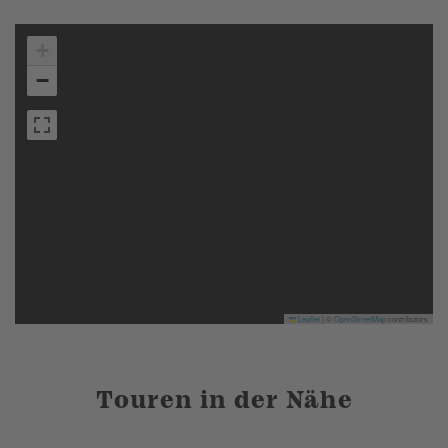
+
−
Leaflet
|
©
OpenStreetMap
contributors
Touren in der Nähe