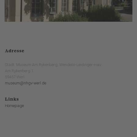
Adresse
Städt. Museum Am Rykenberg, Wendelin-Leidinger-Hau
Am Rykenberg 1
59457 Werl
museum@nhgv-werl.de
Links
Homepage