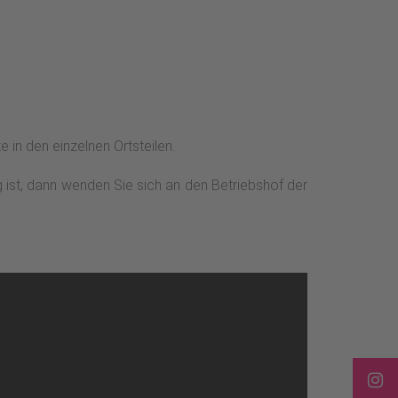
 in den einzelnen Ortsteilen.
g ist, dann wenden Sie sich an den Betriebshof der