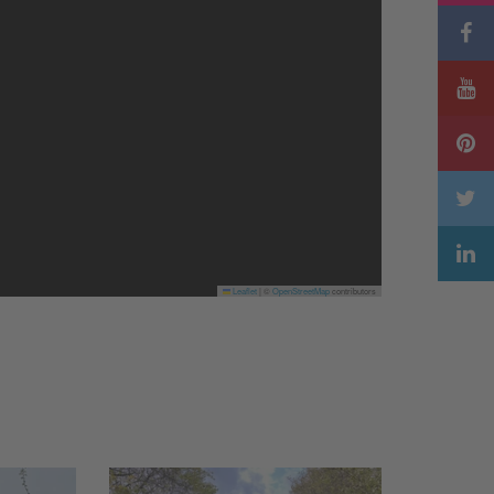
Leaflet
|
©
OpenStreetMap
contributors