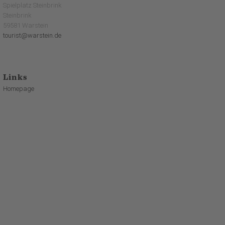
Spielplatz Steinbrink
Steinbrink
59581 Warstein
tourist@warstein.de
Links
Homepage