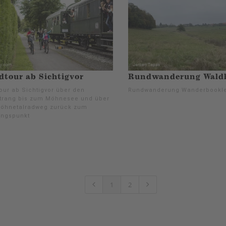
tour ab Sichtigvor
Rundwanderung Wald
our ab Sichtigvor über den
Rundwanderung Wanderbookle
trang bis zum Möhnesee und über
öhnetalradweg zurück zum
ngspunkt
1
2