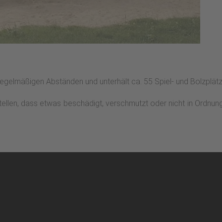
 regelmäßigen Abständen und unterhält ca. 55 Spiel- und Bolzplätze
stellen, dass etwas beschädigt, verschmutzt oder nicht in Ordnun