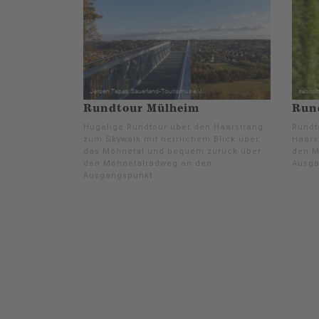
Rundtour Mülheim
Rund
Hügelige Rundtour über den Haarstrang
Rundt
zum Skywalk mit herrlichem Blick über
Haars
das Möhnetal und bequem zurück über
den M
den Möhnetalradweg an den
Ausga
Ausgangspunkt.