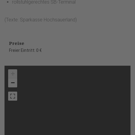
rollstuhlgerechtes SB-Terminal
(Texte: Sparkasse Hochsauerland)
Preise
Freier Eintritt: 0 €
+
−