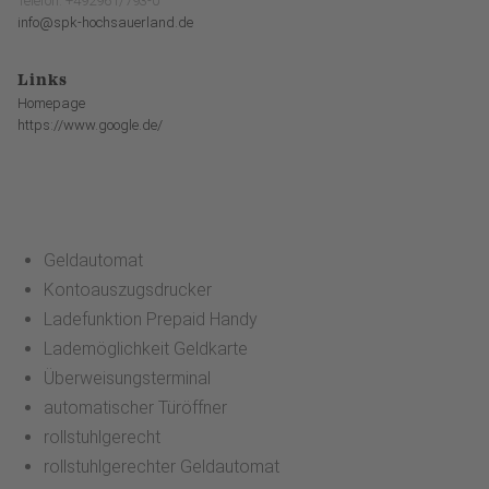
Telefon: +492961/793-0
info@spk-hochsauerland.de
Links
Homepage
https://www.google.de/
Geldautomat
Kontoauszugsdrucker
Ladefunktion Prepaid Handy
Lademöglichkeit Geldkarte
Überweisungsterminal
automatischer Türöffner
rollstuhlgerecht
rollstuhlgerechter Geldautomat