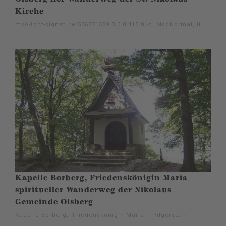
Kirche
mso-font-signature:536871559 3 0 0 415 0;}p. MsoNormal, li.
Kapelle Borberg, Friedenskönigin Maria -
spiritueller Wanderweg der Nikolaus
Gemeinde Olsberg
Kapelle Borberg, Friedenskönigin Maria – Pilgerstein