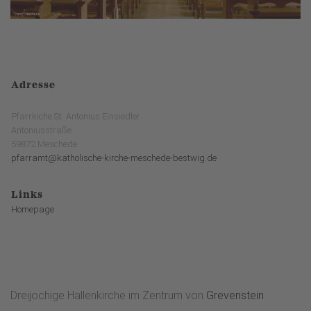
Adresse
Pfarrkiche St. Antonius Einsiedler
Antoniusstraße
59872 Meschede
pfarramt@katholische-kirche-meschede-bestwig.de
Links
Homepage
Dreijochige Hallenkirche im Zentrum von
Grevenstein
.