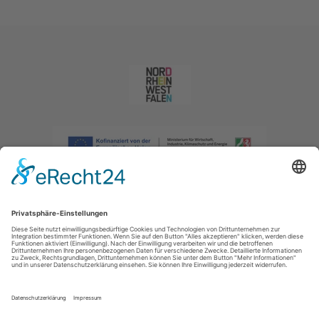
Impressum
|
Datenschutzerklärung
|
Barrierefreiheitserklärung
|
Kontakt
|
Intranet
Sauerland-Tourismus e.V.
Johannes-Hummel-Weg 1
57392
Schmallenberg