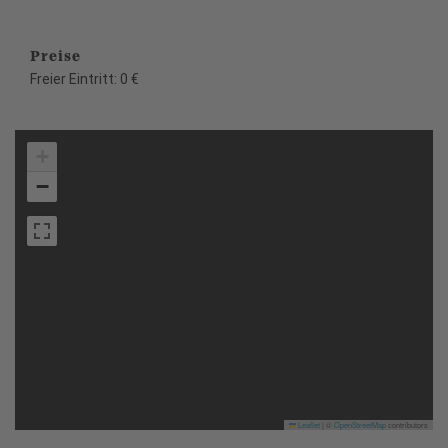
Preise
Freier Eintritt: 0 €
+
−
Leaflet
|
©
OpenStreetMap
contributors