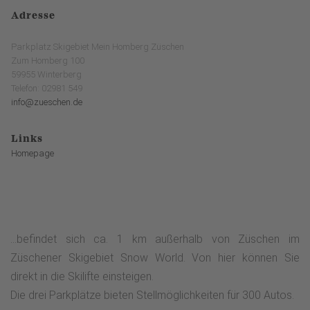
Adresse
Parkplatz Skigebiet Mein Homberg Züschen
Zum Homberg 100
59955 Winterberg
Telefon: 02981 549
info@zueschen.de
Links
Homepage
...befindet sich ca. 1 km außerhalb von Züschen im
Züschener Skigebiet Snow World. Von hier können Sie
direkt in die Skilifte einsteigen.
Die drei Parkplätze bieten Stellmöglichkeiten für 300 Autos.