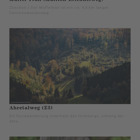
Züschen / Der Muffeltrail ist ein ca. 4,5 km langer
Familienwanderweg.
Ahretalweg (Z2)
Ein Rundwanderung unterhalb des Hombergs, entlang der
Ahre.