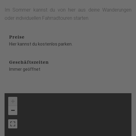
Im Sommer kannst du von hier aus deine Wanderungen
oder individuellen Fahrradtouren starten.
Preise
Hier kannst du kostenlos parken.
Geschäftszeiten
Immer geöffnet
+
−