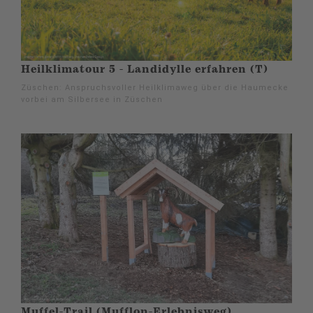
Heilklimatour 5 - Landidylle erfahren (T)
Züschen: Anspruchsvoller Heilklimaweg über die Haumecke
vorbei am Silbersee in Züschen
Muffel-Trail (Mufflon-Erlebnisweg)