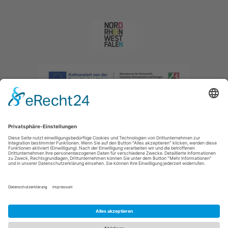
Impressum
|
Datenschutzerklärung
|
Barrierefreiheitserklärung
|
Kontakt
|
Intranet
Sauerland-Tourismus e.V.
Johannes-Hummel-Weg 1
57392
Schmallenberg
E: info@sauerland.com