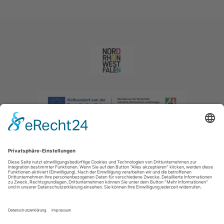
Impressum
|
Datenschutzerklärung
|
Barrierefreiheitserklärung
|
Kontakt
|
Intranet
Sauerland-Tourismus e.V.
Johannes-Hummel-Weg 1
57392
Schmallenberg