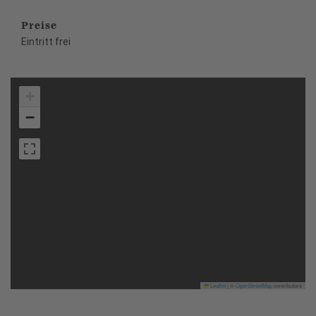
Preise
Eintritt frei
+
−
Leaflet
|
©
OpenStreetMap
contributors