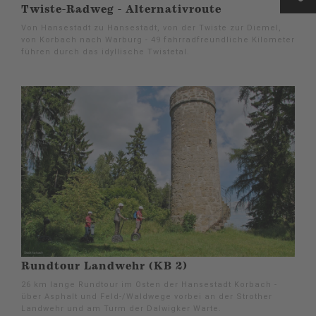
Twiste-Radweg - Alternativroute
Von Hansestadt zu Hansestadt, von der Twiste zur Diemel,
von Korbach nach Warburg - 49 fahrradfreundliche Kilometer
führen durch das idyllische Twistetal.
Rundtour Landwehr (KB 2)
26 km lange Rundtour im Osten der Hansestadt Korbach -
über Asphalt und Feld-/Waldwege vorbei an der Strother
Landwehr und am Turm der Dalwigker Warte.