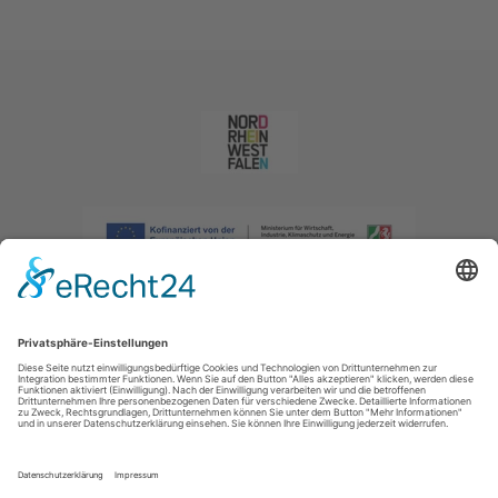
Impressum
|
Datenschutzerklärung
|
Barrierefreiheitserklärung
|
Kontakt
|
Intranet
Sauerland-Tourismus e.V.
Johannes-Hummel-Weg 1
57392
Schmallenberg