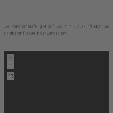
Die Panoramatafel gibt auf 560 m NN Auskunft über die
sichtbaren Punkte in der Landschaft.
+
−