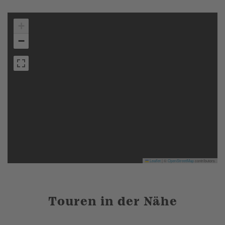
+
−
Leaflet
|
©
OpenStreetMap
contributors
Touren in der Nähe