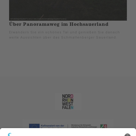
Über Panoramaweg im Hochsauerland
Erwandern Sie ein schönes Tal und genießen Sie danach
weite Aussichten über das Schmallenberger Sauerland.