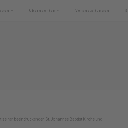
leben
Übernachten
Veranstaltungen
S
it seiner beeindruckenden St. Johannes Baptist Kirche und