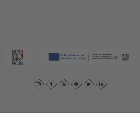
essum
|
Datenschutzerklärung
|
Barrierefreiheitserklärung
|
Kontakt
|
In
Sauerland-Tourismus e.V.
Johannes-Hummel-Weg 1
57392
Schmallenberg