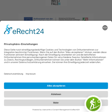
Impressum
|
Datenschutzerklärung
|
Barrierefreiheitserklärung
|
Kontakt
|
Intranet
Sauerland-Tourismus e.V.
Johannes-Hummel-Weg 1
57392
Schmallenberg
E: info@sauerland.com
Cookie-Einstellungen