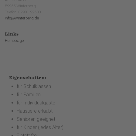
59955 Winterberg
Telefon: 02981-92500
info@winterberg.de
Links
Homepage
Eigenschaften:
für Schulklassen
für Familien
für Individualgäste
Haustiere erlaubt
Senioren geeignet
für Kinder (jedes Alter)
Eintritt frei