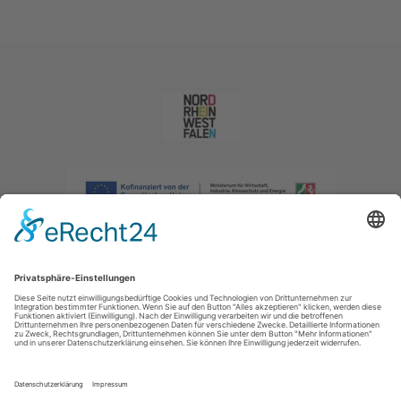
Impressum
|
Datenschutzerklärung
|
Barrierefreiheitserklärung
|
Kontakt
|
Intranet
Sauerland-Tourismus e.V.
Johannes-Hummel-Weg 1
57392
Schmallenberg