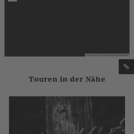
Leaflet
|
©
OpenStreetMap
contributors
Touren in der Nähe