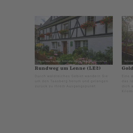
Rundweg um Lenne (LE2)
Gold
Durch waldreiches Gebiet wandern Sie
Eine 
um den Taasberg herum und gelangen
das r
zurück zu Ihrem Ausgangspunkt.
dich 
Kilom