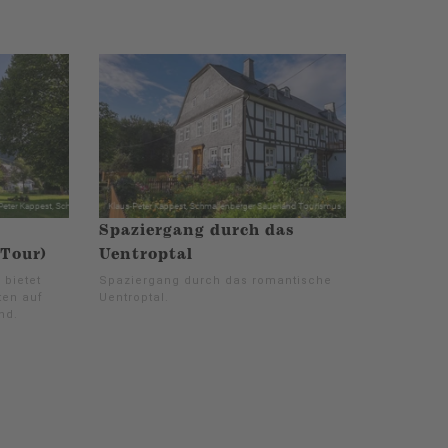
Spaziergang durch das
Tour)
Uentroptal
 bietet
Spaziergang durch das romantische
ten auf
Uentroptal.
nd.