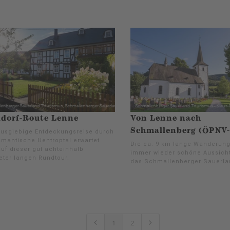
dorf-Route Lenne
Von Lenne nach
Schmallenberg (ÖPNV-
ausgiebige Entdeckungsreise durch
omantische Uentroptal erwartet
Die ca. 9 km lange Wanderung
auf dieser gut achteinhalb
immer wieder schöne Aussich
eter langen Rundtour.
das Schmallenberger Sauerla
1
2