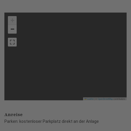
+
−
Leaflet
|
©
OpenStreetMap
contributors
Anreise
Parken: kostenloser Parkplatz direkt an der Anlage