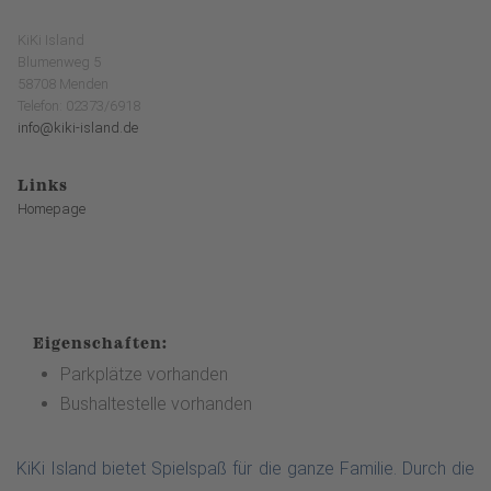
KiKi Island
Blumenweg 5
58708 Menden
Telefon: 02373/6918
info@kiki-island.de
Links
Homepage
Eigenschaften:
Parkplätze vorhanden
Bushaltestelle vorhanden
KiKi Island bietet Spielspaß für die ganze Familie. Durch die