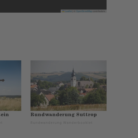
Leaflet
|
©
OpenStreetMap
contributors
ein
Rundwanderung Suttrop
et
Rundwanderung Wanderbooklet