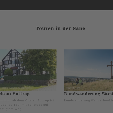
Touren in der Nähe
dtour Suttrop
Rundwanderung Warst
ndtour ab dem Ortsteil Suttrop ist
Rundwanderweg Wanderbookl
ügelige Tour mit Teilstück auf
estigtem Weg.