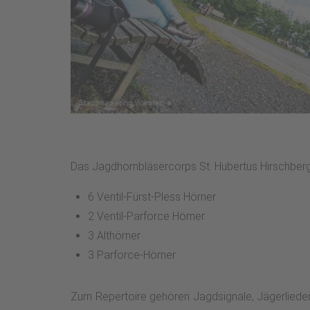
Das Jagdhornbläsercorps St. Hubertus Hirschberg h
6 Ventil-Fürst-Pless Hörner
2 Ventil-Parforce Hörner
3 Althörner
3 Parforce-Hörner
Zum Repertoire gehören Jagdsignale, Jägerliede