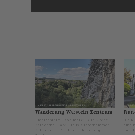
Wanderung Warstein Zentrum
Run
Stadtzentrum - Kohlmarkt - Alte Kirche -
Die Ru
Bergenthal Park - Haus Kupferhammer -
eine h
Bullerteich - Piusberg - Hillenberg -
unbef