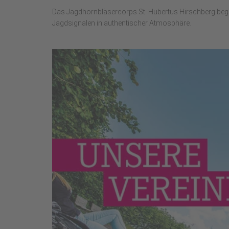
Das Jagdhornbläsercorps St. Hubertus Hirschberg begeis
Jagdsignalen in authentischer Atmosphäre.