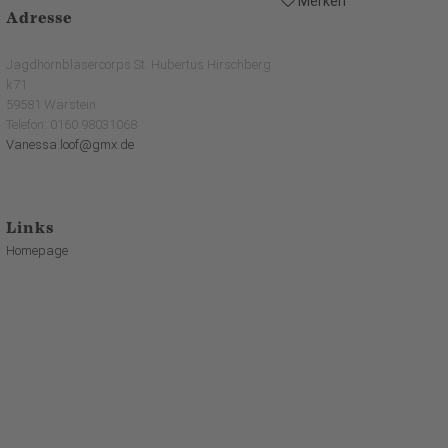
Merken
Adresse
Jagdhornbläsercorps St. Hubertus Hirschberg
k71
59581 Warstein
Telefon: 0160 98031068
Vanessa.loof@gmx.de
Links
Homepage