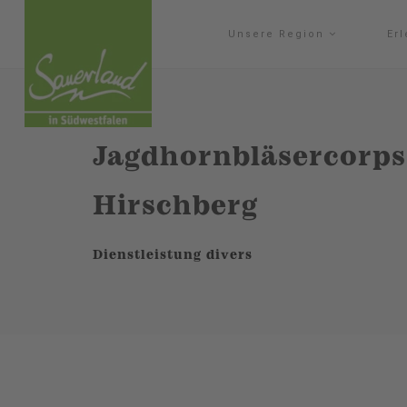
Unsere Region
Er
Jagdhornbläsercorps
Hirschberg
Dienstleistung divers