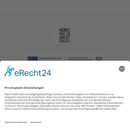
Impressum
|
Datenschutzerklärung
|
Barrierefreiheitserklärung
|
Kontakt
|
Intranet
Sauerland-Tourismus e.V.
Johannes-Hummel-Weg 1
57392
Schmallenberg