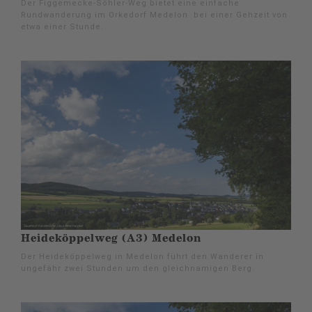
Der Figgemecke-Söhler-Weg bietet eine einfache
Rundwanderung im Orkedorf Medelon bei einer Gehzeit von
etwa einer Stunde.
Heideköppelweg (A3) Medelon
Der Heideköppelweg in Medelon führt den Wanderer in
ungefähr zwei Stunden um den gleichnamigen Berg.