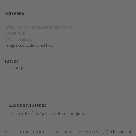
Adresse
Infopunkt Pavillon Gewässerpfad Orke
Orkestraße
59964 Medebach
info@medebach-touristik.de
Links
Homepage
Eigenschaften:
kostenfrei / jederzeit zugänglich
Pavillon mit Informationen zum LIFE-Projekt „
Medebacher