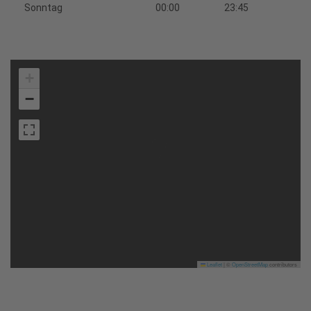
Sonntag
00:00
23:45
+
−
Leaflet
|
©
OpenStreetMap
contributors