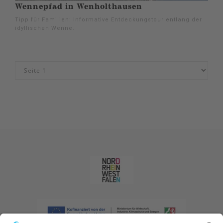
Wennepfad in Wenholthausen
Tipp für Familien: Informative Entdeckungstour entlang der
idyllischen Wenne.