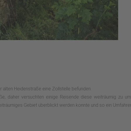
r alten Heidenstraße eine Zollstelle befunden.
raße, daher versuchten einige Reisende diese weiträumig zu 
weiträumiges Gebiet überblickt werden konnte und so ein Umfahren