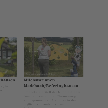
ghausen
Milchstationen -
Medebach/Referinghausen
weg in
ne
Entdecke die Welt der Milch auf dem
.
familienfreundlichen Themenweg mit
acht spannenden Stationen in der
idyllischen Landschaft von