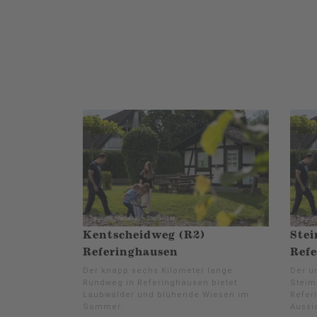
Kentscheidweg (R2)
Stei
Referinghausen
Ref
Der knapp sechs Kilometer lange
Der u
Rundweg in Referinghausen bietet
Steim
Laubwälder und blühende Wiesen im
Refer
Sommer.
Aussi