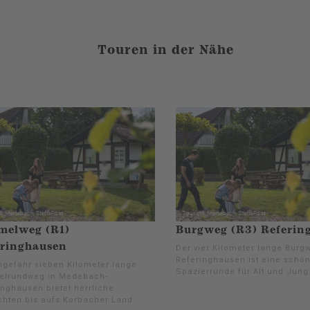
Touren in der Nähe
melweg (R1)
Burgweg (R3) Referin
eringhausen
Der vier Kilometer lange Burg
Referinghausen ist eine schö
ngefähr sieben Kilometer lange
Spazierrunde für Alt und Jung
elrundweg in Medebach-
inghausen bietet herrliche
chten bis aufs Korbacher Land.