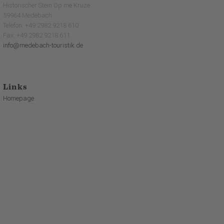
Historischer Stein Op me Krüze
59964 Medebach
Telefon: +49 2982 9218 610
Fax: +49 2982 9218 611
info@medebach-touristik.de
Links
Homepage