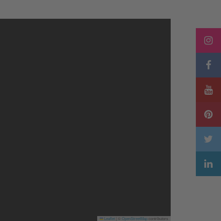
Leaflet
|
©
OpenStreetMap
contributors