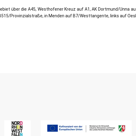
iet über die A45, Westhofener Kreuz auf A1, AK Dortmund/Unna auf
 B515/Provinzialstraße, in Menden auf B7/Westtangente, links auf Oe