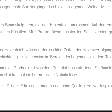
r ausgedehnte Spaziergänge durch die umliegenden Wälder. Mit ein
den Baumskulpturen, die den Hexenteich umrahmen. Auf den erst
ischen Künstlers Mile Prerad. Diese kunstvollen Schnitzereien g
der Hexenteich während der dunklen Zeiten der Hexenverfolgung a
hichten glücklicherweise im Bereich der Legenden, die dem Teich
immdich-Pfads direkt von dem Parkplatz aus startend. Ein Rundlau
Ausblicken auf die harmonische Naturkulisse.
 ein Ort der Erholung, sondern auch eine Quelle kreativer Inspi