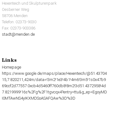
Hexenteich und Skulpturenpark
Oesberner Weg
58706 Menden
Telefon: 02373-9030
Fax: 02373-903386
stadt@menden.de
Links
Homepage
https://www.google.de/maps/place/Hexenteich/@51.43704
15,7.820211,424m/data=!3m2!1e3!4b1!4m6!3m5!1s0x47b9
69ccf2d77557:0xcb4d5460ff760db8!8m2!3d51.4372958!4d
7.8219999!16s%2Fg%2F1tgvcqx4?entry=ttu&g_ep=EgoyMD
I0MTAwNS4yIKXMDSoASAFQAw%3D%3D