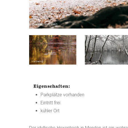
Eigenschaften:
Parkplätze vorhanden
Eintritt frei
kühler Ort
Der idyllische Hexenteich in Menden ist ein wahr