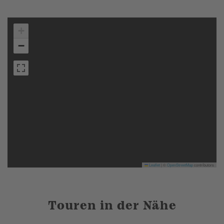
+
−
Leaflet
|
©
OpenStreetMap
contributors
Touren in der Nähe