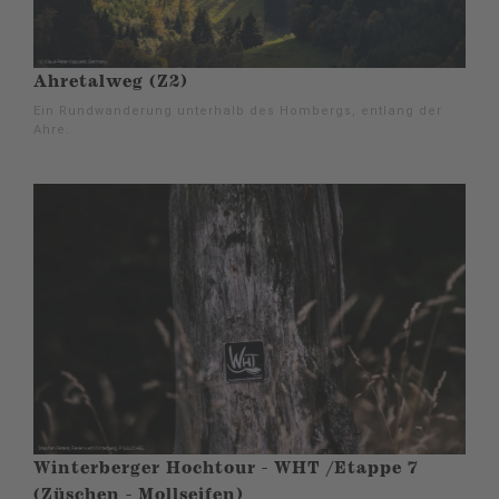
Ahretalweg (Z2)
Ein Rundwanderung unterhalb des Hombergs, entlang der
Ahre.
Winterberger Hochtour - WHT /Etappe 7
(Züschen - Mollseifen)