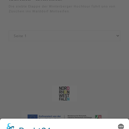
Die siebte Etappe der Winterberger Hochtour führt uns von
Züschen ins Walddorf Mollseifen.