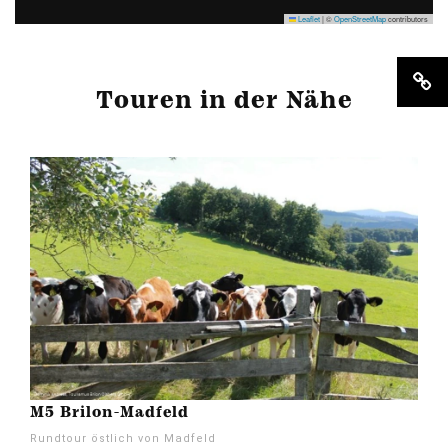
Leaflet
|
©
OpenStreetMap
contributors
Touren in der Nähe
M5 Brilon-Madfeld
Rundtour östlich von Madfeld