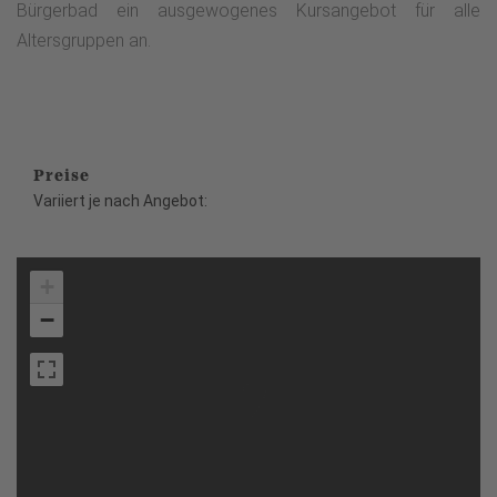
Bürgerbad ein ausgewogenes Kursangebot für alle
Altersgruppen an.
Preise
Variiert je nach Angebot:
+
−