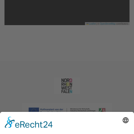
Leaflet
|
©
OpenStreetMap
contributors