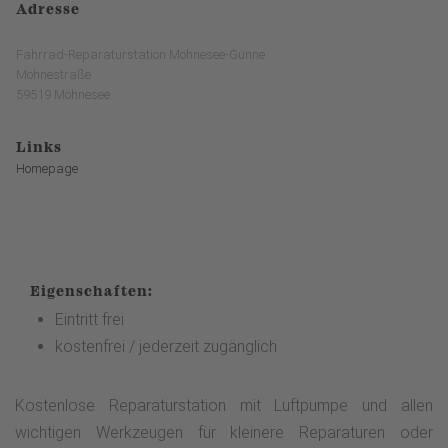
Adresse
Fahrrad-Reparaturstation Möhnesee-Günne
Möhnestraße
59519 Möhnesee
Links
Homepage
Eigenschaften:
Eintritt frei
kostenfrei / jederzeit zugänglich
Kostenlose Reparaturstation mit Luftpumpe und allen
wichtigen Werkzeugen für kleinere Reparaturen oder