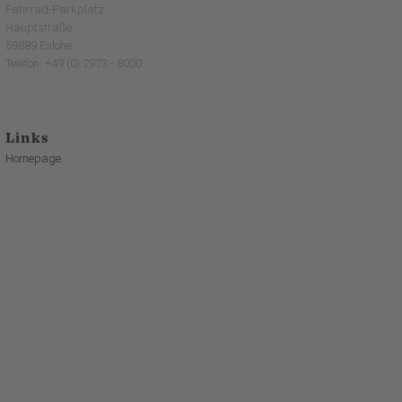
Fahrrad-Parkplatz
Hauptstraße
59889 Eslohe
Telefon: +49 (0) 2973 - 8000
Links
Homepage