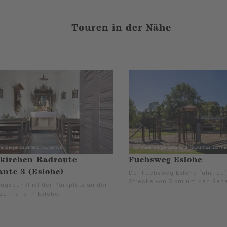
Touren in der Nähe
kirchen-Radroute -
Fuchsweg Eslohe
ante 3 (Eslohe)
Der Fuchsweg Eslohe führt auf
Strecke von 5 km um den Reh
ngspunkt ist der Parkplatz an der
zenhalle in Eslohe.