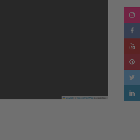
Leaflet
|
©
OpenStreetMap
contributors