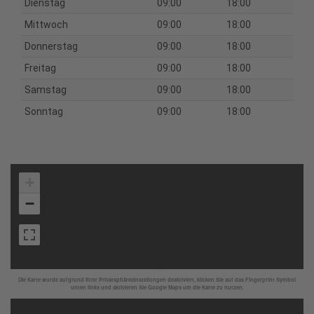
Dienstag
09:00
18:00
Mittwoch
09:00
18:00
Donnerstag
09:00
18:00
Freitag
09:00
18:00
Samstag
09:00
18:00
Sonntag
09:00
18:00
+
−
Die Karte wurde aufgrund Ihrer Privatsphäreeinstellungen deaktiviert, klicken Sie auf das Fingerprint Symbol
unten links und aktivieren Sie Google Maps um die Karte zu nutzen.