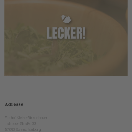
Adresse
Eierhof Kleine-Birkenheuer
Latroper Straße 33
57392 Schmallenberg