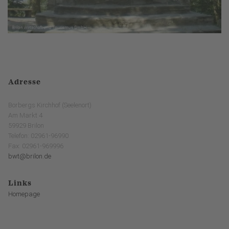
Adresse
Borbergs Kirchhof (Seelenort)
Am Markt 4
59929 Brilon
Telefon: 02961-96990
Fax: 02961-969996
bwt@brilon.de
Links
Homepage