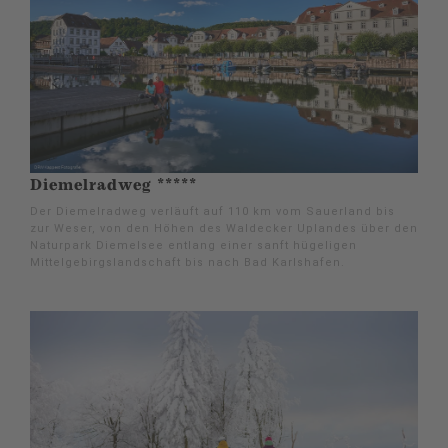
Diemelradweg *****
Der Diemelradweg verläuft auf 110 km vom Sauerland bis
zur Weser, von den Höhen des Waldecker Uplandes über den
Naturpark Diemelsee entlang einer sanft hügeligen
Mittelgebirgslandschaft bis nach Bad Karlshafen.