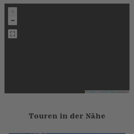
+
−
Leaflet
|
©
OpenStreetMap
contributors
Touren in der Nähe