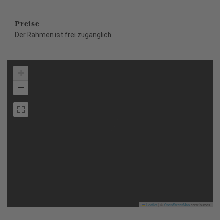
Preise
Der Rahmen ist frei zugänglich.
+
−
Leaflet
|
©
OpenStreetMap
contributors