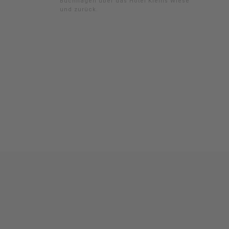
Buchhagen über das Hotel Kleins Wiese
und zurück.