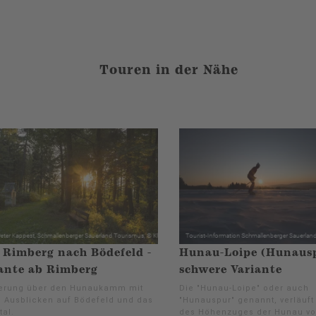
Touren in der Nähe
Rimberg nach Bödefeld -
Hunau-Loipe (Hunausp
ante ab Rimberg
schwere Variante
rung über den Hunaukamm mit
Die "Hunau-Loipe" oder auch
m Ausblicken auf Bödefeld und das
"Hunauspur" genannt, verläuft
tal.
des Höhenzuges der Hunau v