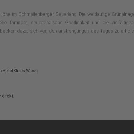
 Höhe im Schmallenberger Sauerland. Die weitläufige Grünalnage 
e familiäre, sauerländische Gastlichkeit und die vielfälti
tbecken dazu, sich von den anstrengungen des Tages zu erhole
m Hotel Kleins Wiese.
 direkt.