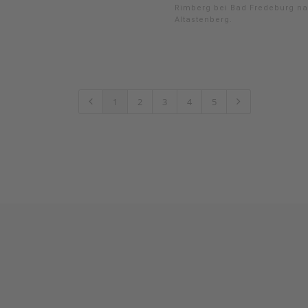
Rimberg bei Bad Fredeburg n
Altastenberg.
1
2
3
4
5