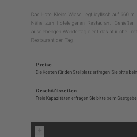
Das Hotel Kleins Wiese liegt idyllisch auf 660 m
Nähe zum hoteleigenen Restaurant. Genießen Si
ausgiebengen Wandertag dient das ntürliche Tre
Restaurant den Tag.
Preise
Die Kosten für den Stellplatz erfragen 'Sie bitte bei
Geschäftszeiten
Freie Kapazitäten erfragen Sie bitte beim Gastgeber
+