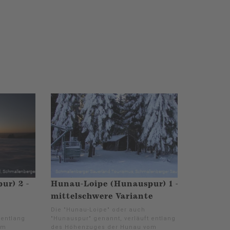
ur) 2 -
Hunau-Loipe (Hunauspur) 1 -
mittelschwere Variante
Die "Hunau-Loipe" oder auch
 entlang
"Hunauspur" genannt, verläuft entlang
om
des Höhenzuges der Hunau vom