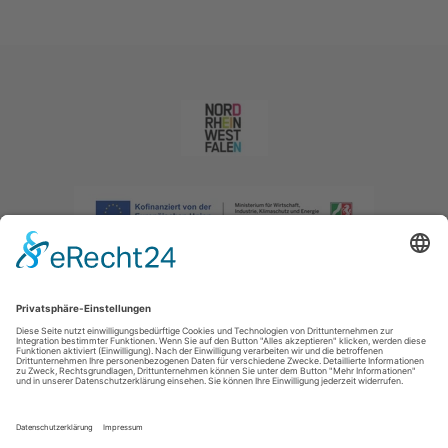
Impressum
|
Datenschutzerklärung
|
Barrierefreiheitserklärung
|
Kontakt
|
Intranet
Sauerland-Tourismus e.V.
Johannes-Hummel-Weg 1
57392
Schmallenberg