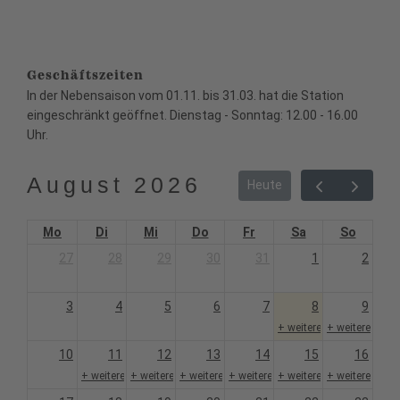
Geschäftszeiten
In der Nebensaison vom 01.11. bis 31.03. hat die Station
eingeschränkt geöffnet. Dienstag - Sonntag: 12.00 - 16.00
Uhr.
August 2026
Heute
Mo
Di
Mi
Do
Fr
Sa
So
27
28
29
30
31
1
2
3
4
5
6
7
8
9
+ weitere 1
+ weitere 1
10
11
12
13
14
15
16
+ weitere 1
+ weitere 1
+ weitere 1
+ weitere 1
+ weitere 1
+ weitere 1