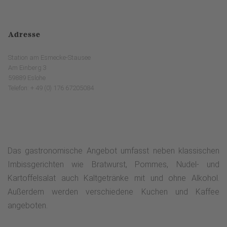
Adresse
Station am Esmecke-Stausee
Am Einberg 3
59889 Eslohe
Telefon: + 49 (0) 176 67205084
Das gastronomische Angebot umfasst neben klassischen
Imbissgerichten wie Bratwurst, Pommes, Nudel- und
Kartoffelsalat auch Kaltgetränke mit und ohne Alkohol.
Außerdem werden verschiedene Kuchen und Kaffee
angeboten.