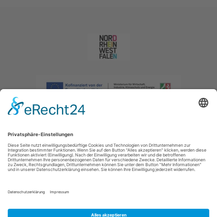
Impressum
|
Datenschutzerklärung
|
Barrierefreiheitserklärung
|
Kontakt
|
Intranet
Sauerland-Tourismus e.V.
Johannes-Hummel-Weg 1
57392
Schmallenberg